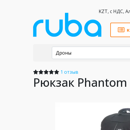
KZT,
к
Каталог
Дроны
1 отзыв
Рюкзак Phantom 