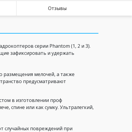
Отзывы
рокоптеров серии Phantom (1, 2 и 3).
ющие зафиксировать и удержать
о размещения мелочей, а также
остранство предусматривают
.
истом в изготовлении проф
че, спине или как сумку. Ультралегкий,
от случайных повреждений при