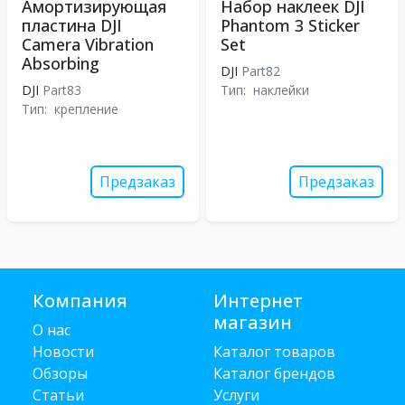
Амортизирующая
Набор наклеек DJI
пластина DJI
Phantom 3 Sticker
Camera Vibration
Set
Absorbing
DJI
Part82
DJI
Part83
Тип:
наклейки
Тип:
крепление
Предзаказ
Предзаказ
Компания
Интернет
магазин
О нас
Новости
Каталог товаров
Обзоры
Каталог брендов
Статьи
Услуги