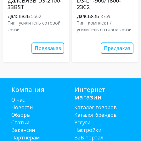
ДалСВЯЗЬ DS-2100-
DS-LT-900/1800-
33BST
23C2
ДалСВЯЗЬ
5562
ДалСВЯЗЬ
8769
Тип:
усилитель сотовой
Тип:
комплект /
связи
усилитель сотовой связи
Предзаказ
Предзаказ
Компания
Интернет
магазин
О нас
Новости
Каталог товаров
Обзоры
Каталог брендов
Статьи
Услуги
Вакансии
Настройки
Партнёрам
B2B портал