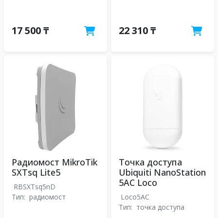
17 500 ₸
22 310 ₸
Радиомост MikroTik
Точка доступа
SXTsq Lite5
Ubiquiti NanoStation
5AC Loco
RBSXTsq5nD
Тип:
радиомост
Loco5AC
Тип:
точка доступа