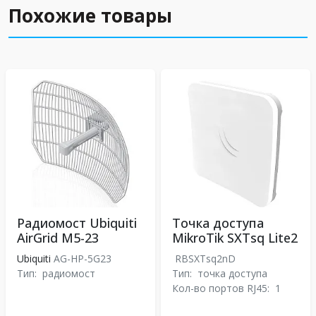
Похожие товары
Радиомост Ubiquiti
Точка доступа
AirGrid M5-23
MikroTik SXTsq Lite2
Ubiquiti
AG-HP-5G23
RBSXTsq2nD
Тип:
радиомост
Тип:
точка доступа
Кол-во портов RJ45:
1