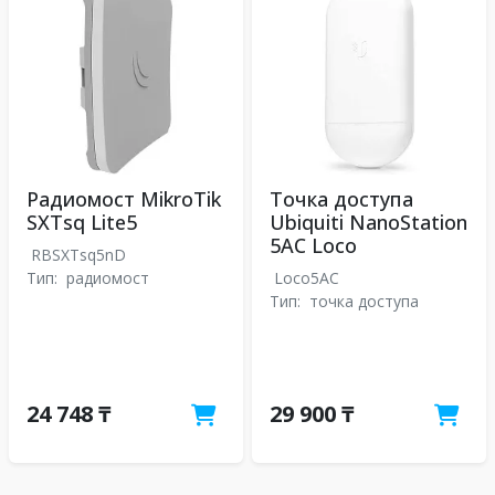
Радиомост MikroTik
Точка доступа
SXTsq Lite5
Ubiquiti NanoStation
5AC Loco
RBSXTsq5nD
Тип:
радиомост
Loco5AC
Тип:
точка доступа
24 748 ₸
29 900 ₸