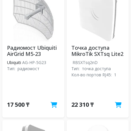
Радиомост Ubiquiti
Точка доступа
AirGrid M5-23
MikroTik SXTsq Lite2
Ubiquiti
AG-HP-5G23
RBSXTsq2nD
Тип:
радиомост
Тип:
точка доступа
Кол-во портов RJ45:
1
17 500 ₸
22 310 ₸