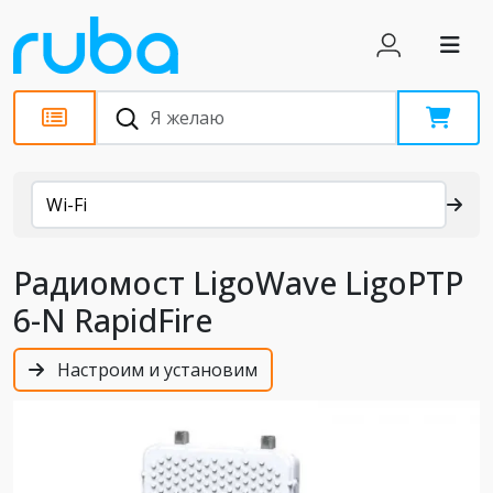
Каталог
Wi-Fi
Радиомост LigoWave LigoPTP
6-N RapidFire
Настроим и установим