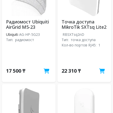
Радиомост Ubiquiti
Точка доступа
AirGrid M5-23
MikroTik SXTsq Lite2
Ubiquiti
AG-HP-5G23
RBSXTsq2nD
Тип:
радиомост
Тип:
точка доступа
Кол-во портов RJ45:
1
17 500 ₸
22 310 ₸