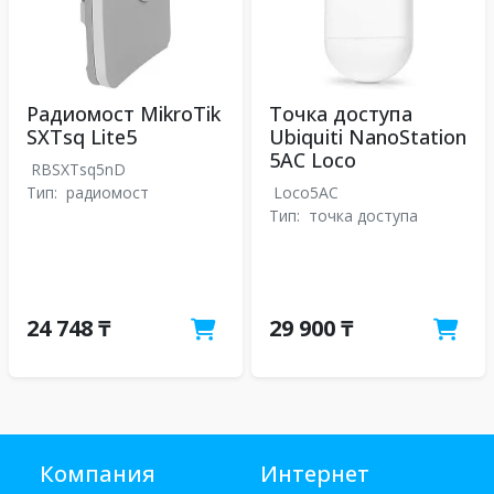
Радиомост MikroTik
Точка доступа
SXTsq Lite5
Ubiquiti NanoStation
5AC Loco
RBSXTsq5nD
Тип:
радиомост
Loco5AC
Тип:
точка доступа
24 748 ₸
29 900 ₸
Компания
Интернет