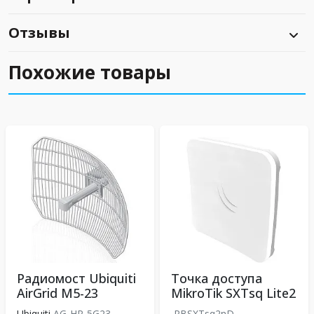
Отзывы
Похожие товары
Радиомост Ubiquiti
Точка доступа
AirGrid M5-23
MikroTik SXTsq Lite2
Ubiquiti
AG-HP-5G23
RBSXTsq2nD