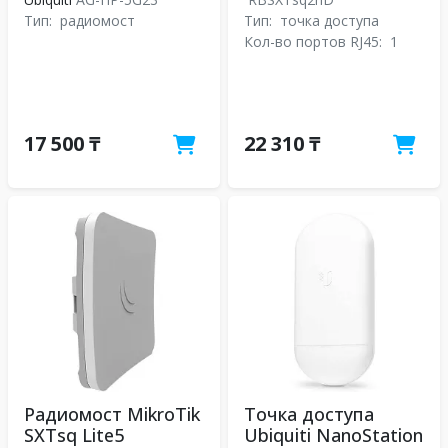
Тип:
радиомост
Тип:
точка доступа
Кол-во портов RJ45:
1
17 500 ₸
22 310 ₸
Радиомост MikroTik
Точка доступа
SXTsq Lite5
Ubiquiti NanoStation