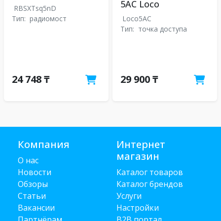
5AC Loco
RBSXTsq5nD
Тип:
радиомост
Loco5AC
Тип:
точка доступа
24 748 ₸
29 900 ₸
Компания
Интернет
магазин
О нас
Новости
Каталог товаров
Обзоры
Каталог брендов
Статьи
Услуги
Вакансии
Настройки
Партнёрам
B2B портал