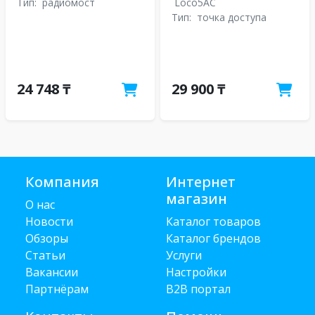
Тип:
радиомост
Loco5AC
Тип:
точка доступа
24 748 ₸
29 900 ₸
Компания
Интернет
магазин
О нас
Новости
Каталог товаров
Обзоры
Каталог брендов
Статьи
Услуги
Вакансии
Настройки
Партнёрам
B2B портал