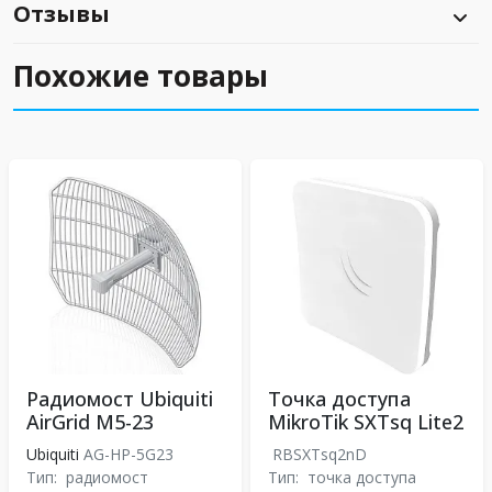
Отзывы
Похожие товары
Радиомост Ubiquiti
Точка доступа
AirGrid M5-23
MikroTik SXTsq Lite2
Ubiquiti
AG-HP-5G23
RBSXTsq2nD
Тип:
радиомост
Тип:
точка доступа