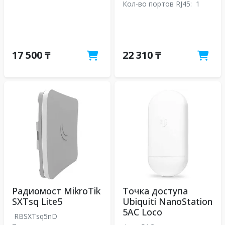
Кол-во портов RJ45:
1
17 500 ₸
22 310 ₸
Радиомост MikroTik
Точка доступа
SXTsq Lite5
Ubiquiti NanoStation
5AC Loco
RBSXTsq5nD