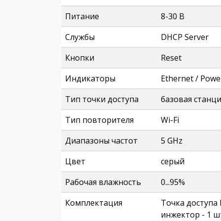
Питание
8-30 В
Службы
DHCP Server
Кнопки
Reset
Индикаторы
Ethernet / Power
Тип точки доступа
базовая станц
Тип повторителя
Wi-Fi
Диапазоны частот
5 GHz
Цвет
серый
Рабочая влажность
0...95%
Комплектация
Точка доступа 
инжектор - 1 ш