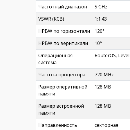
Частотный диапазон
5 GHz
VSWR (КСВ)
1:1.43
HPBW по горизонтали
120°
HPBW по веритикали
10°
Операционная
RouterOS, Level
система
Частота процессора
720 MHz
Размер оперативной
128 MB
памяти
Размер встроенной
128 MB
памяти
Направленность
секторная