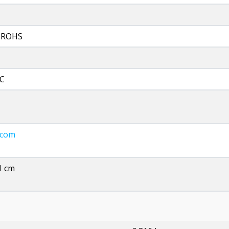
, ROHS
°C
.com
1 cm