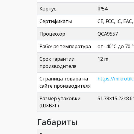
Корпус
IP54
Сертификаты
CE, FCC, IC, EAC
Процессор
QCA9557
Рабочая температура
от -40°С до 70 
Срок гарантии
12 m
производителя
Страница товара на
https://mikrotik
сайте производителя
Размер упаковки
51.78×15.22×8.6
(Ш×В×Г)
Габариты