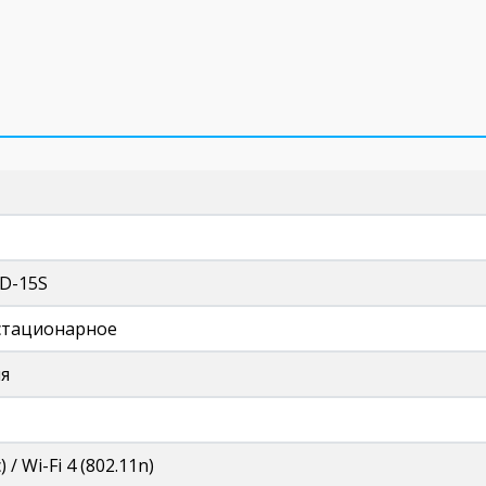
D-15S
 стационарное
ия
) / Wi-Fi 4 (802.11n)