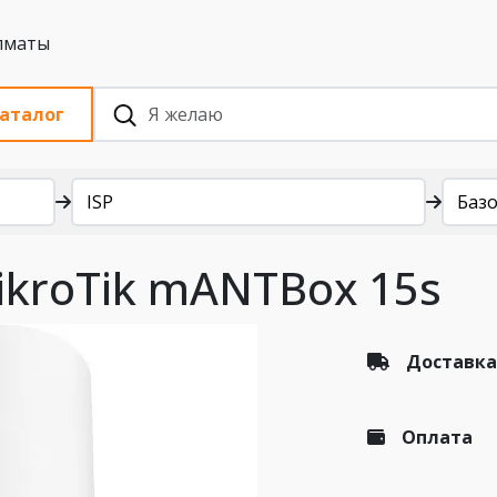
 с НДС, Алматы
аталог
ISP
Баз
ikroTik mANTBox 15s
Доставка
Оплата