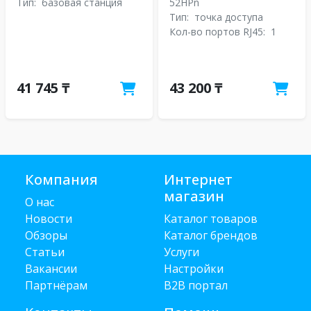
Тип:
базовая станция
52HPn
Тип:
точка доступа
Кол-во портов RJ45:
1
41 745 ₸
43 200 ₸
Компания
Интернет
магазин
О нас
Новости
Каталог товаров
Обзоры
Каталог брендов
Статьи
Услуги
Вакансии
Настройки
Партнёрам
B2B портал