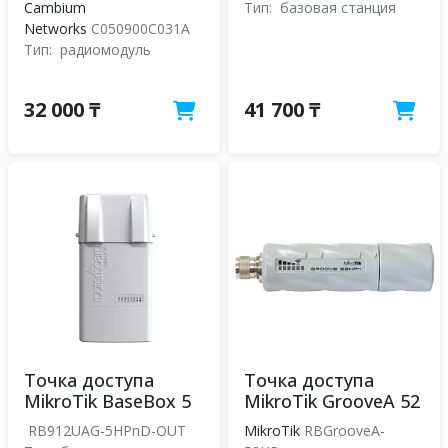
Cambium
Тип:
базовая станция
Networks
C050900C031A
Тип:
радиомодуль
32 000 ₸
41 700 ₸
Точка доступа
Точка доступа
MikroTik BaseBox 5
MikroTik GrooveA 52
RB912UAG-5HPnD-OUT
MikroTik
RBGrooveA-