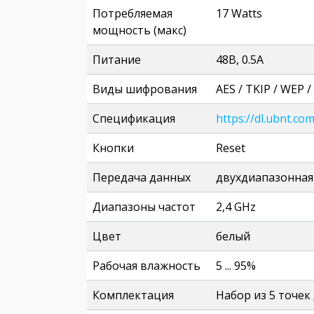
Потребляемая
17 Watts
мощность (макс)
Питание
48В, 0.5А
Виды шифрования
AES / TKIP / WEP 
Спецификация
https://dl.ubnt.c
Кнопки
Reset
Передача данных
двухдиапазонная
Диапазоны частот
2,4 GHz
Цвет
белый
Рабочая влажность
5 ... 95%
Комплектация
Набор из 5 точек