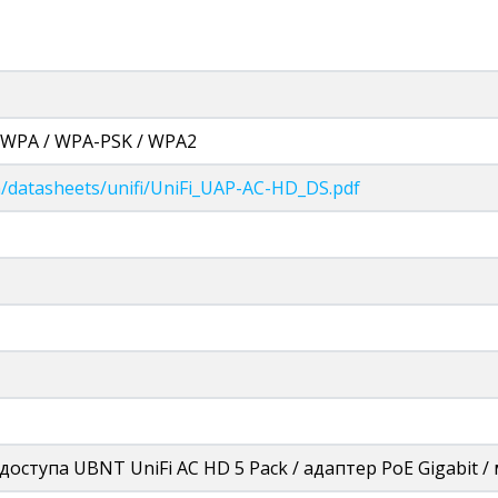
/ WPA / WPA-PSK / WPA2
om/datasheets/unifi/UniFi_UAP-AC-HD_DS.pdf
 доступа UBNT UniFi AC HD 5 Pack / адаптер PoE Gigabi