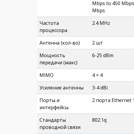
Mbps to 450 Mbps 
Mbps
Частота
2.4 MHz
процессора
Антенна (кол-во)
2 шт
Мощность
6-25 dBm
передачи (макс)
MIMO
4 × 4
Усиление антенны
3-4 dBi
Порты и
2 порта Ethernet 
интерфейсы
Стандарты
802.1q
проводной связи