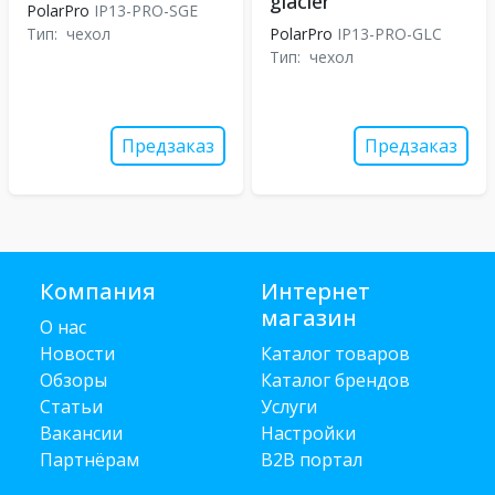
glacier
PolarPro
IP13-PRO-SGE
Тип:
чехол
PolarPro
IP13-PRO-GLC
Тип:
чехол
Предзаказ
Предзаказ
Компания
Интернет
магазин
О нас
Новости
Каталог товаров
Обзоры
Каталог брендов
Статьи
Услуги
Вакансии
Настройки
Партнёрам
B2B портал