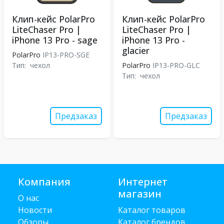
Клип-кейс PolarPro
Клип-кейс PolarPro
LiteChaser Pro |
LiteChaser Pro |
iPhone 13 Pro - sage
iPhone 13 Pro -
glacier
PolarPro
IP13-PRO-SGE
Тип:
чехол
PolarPro
IP13-PRO-GLC
Тип:
чехол
Предзаказ
Предзаказ
Компания
Интернет
магазин
О нас
Новости
Каталог товаров
Обзоры
Каталог брендов