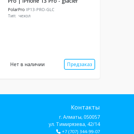
Pro | iPhone 13 Pro - glacier
PolarPro
IP13-PRO-GLC
Тип:
чехол
Нет в наличии
Предзаказ
Контакты
г. Алматы, 050057
ул. Тимирязева, 42/14
+7 (707) 344-99-07