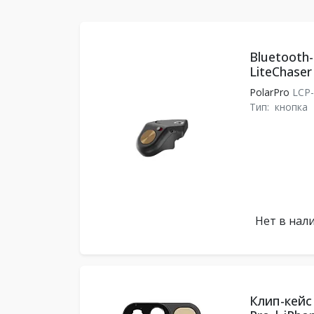
Bluetooth-
LiteChaser
PolarPro
LCP
Тип:
кнопка
Нет в нал
Клип-кейс 