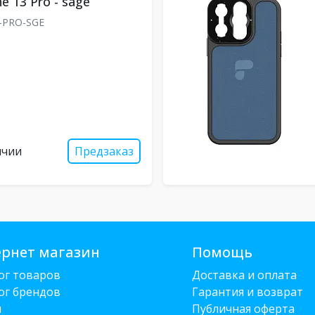
ne 13 Pro - sage
-PRO-SGE
ичии
Предзаказ
рнет магазин
Помощь
ог товаров
Доставка и оплата
ог брендов
Гарантия и возврат
и
Публичная оферта