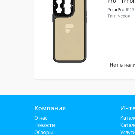
Pro | iPho
PolarPro
IP13
Тип:
чехол
Нет в нал
Компания
Инте
О нас
Катал
Новости
Катал
Обзоры
Услуг