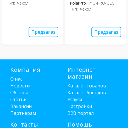
Тип:
чехол
PolarPro
IP13-PRO-GLC
Тип:
чехол
Предзаказ
Предзаказ
Компания
Интернет
магазин
О нас
Новости
Каталог товаров
Обзоры
Каталог брендов
Статьи
Услуги
Вакансии
Настройки
Партнёрам
B2B портал
Контакты
Помощь