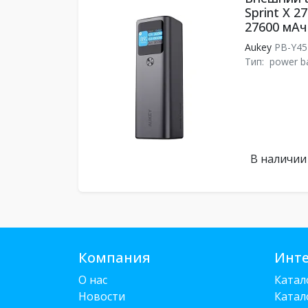
Sprint X 2
27600 мАч
Aukey
PB-Y4
Тип:
power b
В наличии
Компания
Инте
О нас
Катал
Новости
Катал