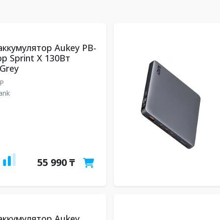
ккумулятор Aukey PB-
p Sprint X 130Вт
Grey
3P
ank
55 990 ₸
ккумулятор Aukey