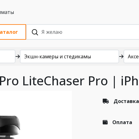
 с НДС, Алматы
аталог
Экшн-камеры и стедикамы
Аксе
ro LiteChaser Pro | iP
Доставка
Оплата