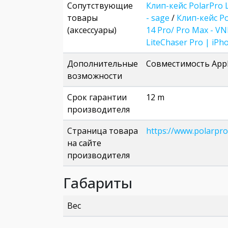
Сопутствующие
Клип-кейс PolarPro L
товары
- sage
/
Клип-кейс Po
(аксессуары)
14 Pro/ Pro Max - V
LiteChaser Pro | iPho
Дополнительные
Совместимость Appl
возможности
Срок гарантии
12 m
производителя
Страница товара
https://www.polarpro
на сайте
производителя
Габариты
Вес