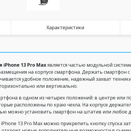
Характеристики
я
iPhone
13
Pro
Max
является частью модульной систем
 размещения на корпусе смартфона. Держать смартфон с
ечивается удобное положение, надежный захват техники
горизонтально или вертикально.
артфона в одном из четырех положений: в центре или п
орые расположены по краю чехла. На корпусе держател
щью можно установить смартфон на штатив или любое д
я iPhone 13 Pro Max можно прикрепить кнопку спуска за
 откроет новые дополнительные возможности в съемк