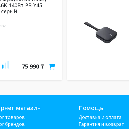
7.6K 140Вт PB-Y45
 серый
5
ank
75 990 ₸
рнет магазин
Помощь
ог товаров
Доставка и оплата
ог брендов
Гарантия и возврат