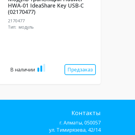
HWA-01 IdeaShare Key USB-C
(02170477)
2170477
Тип:
модуль
В наличии
Предзаказ
Контакты
г. Алматы, 050057
ул. Тимирязева, 42/14