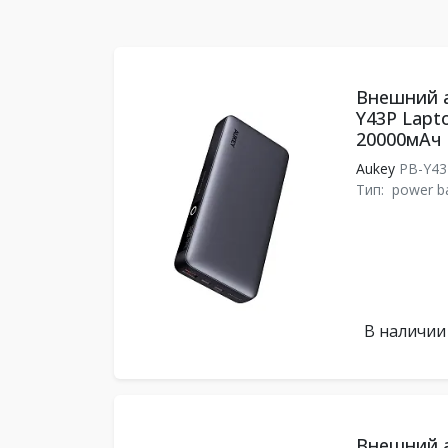
Внешний а
Y43P Lapto
20000мАч 
Aukey
PB-Y4
Тип:
power b
В наличии
Внешний а