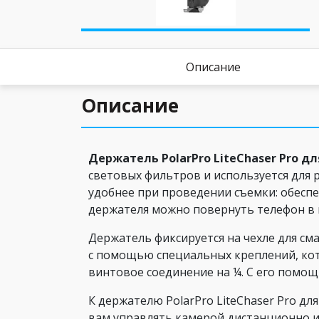
Описание
Описание
Держатель PolarPro
LiteChaser
Pro
дл
световых фильтров и используется для
удобнее при проведении съемки: обесп
держателя можно повернуть телефон в 
Держатель фиксируется на чехле для см
с помощью специальных креплений, кот
винтовое соединение на ¼. С его помо
К держателю PolarPro LiteChaser Pro дл
вам управлять камерой дистанционно и