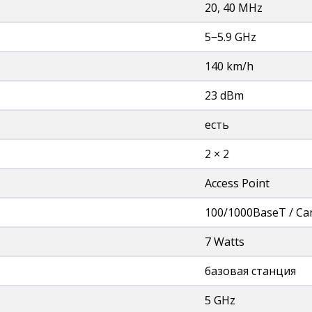
20, 40 MHz
5‒5.9 GHz
140 km/h
23 dBm
есть
2 × 2
Access Point
100/1000BaseT / C
7 Watts
базовая станция
5 GHz