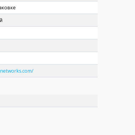
паковке
й
networks.com/