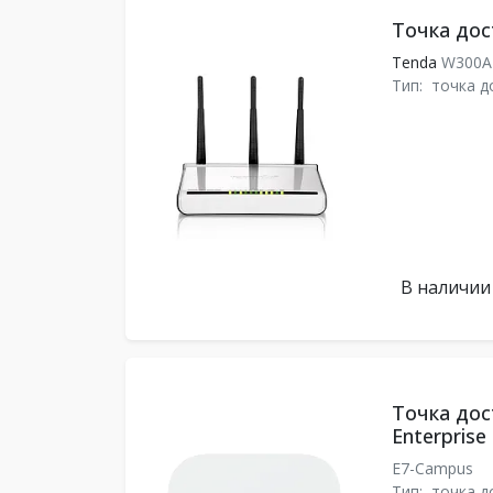
Точка дос
Tenda
W300
Тип:
точка д
В наличии
Точка дост
Enterpris
E7-Campus
Тип:
точка д