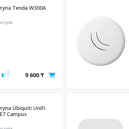
тупа Tenda W300A
A
оступа
9 600 ₸
упа Ubiquiti UniFi
e E7 Campus
оступа