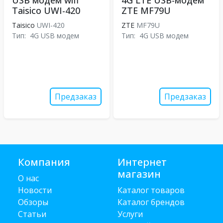
USB модем wifi
4G LTE USB-модем
Taisico UWI-420
ZTE MF79U
Taisico
UWI-420
ZTE
MF79U
Тип:
4G USB модем
Тип:
4G USB модем
Предзаказ
Предзаказ
Компания
Интернет
магазин
О нас
Новости
Каталог товаров
Обзоры
Каталог брендов
Статьи
Услуги