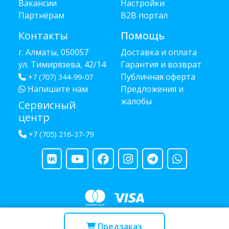
Вакансии
Настройки
Партнёрам
B2B портал
Контакты
Помощь
г. Алматы, 050057
Доставка и оплата
ул. Тимирязева, 42/14
Гарантия и возврат
Публичная оферта
+7 (707) 344-99-07
Напишите нам
Предложения и
жалобы
Сервисный
центр
+7 (705) 216-37-79
Copyright © 2013 - 2026 RUBA - разработано
webula.kz
Предзаказ