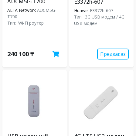
AUCM5G-T700
E3372h-607
ALFA Network
AUCM5G-
Huawei
E3372h-607
T700
Тип:
3G USB модем / 4G
Тип:
Wi-Fi роутер
USB модем
240 100 ₸
Предзаказ