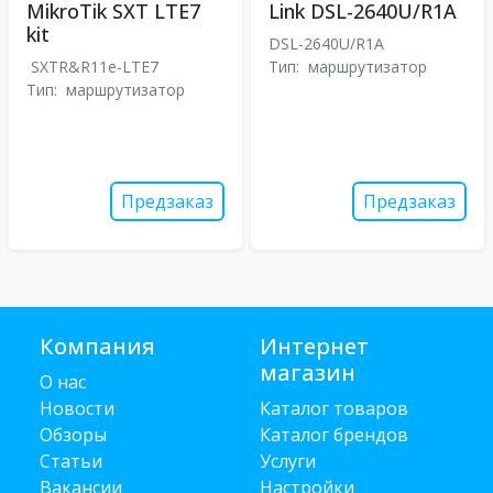
MikroTik SXT LTE7
Link DSL-2640U/R1A
kit
DSL-2640U/R1A
SXTR&R11e-LTE7
Тип:
маршрутизатор
Тип:
маршрутизатор
Предзаказ
Предзаказ
Компания
Интернет
магазин
О нас
Новости
Каталог товаров
Обзоры
Каталог брендов
Статьи
Услуги
Вакансии
Настройки