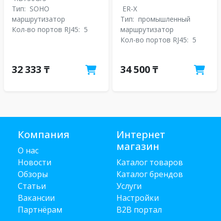
Тип:
SOHO
ER-X
маршрутизатор
Тип:
промышленный
Кол-во портов RJ45:
5
маршрутизатор
Кол-во портов RJ45:
5
32 333 ₸
34 500 ₸
Компания
Интернет
магазин
О нас
Новости
Каталог товаров
Обзоры
Каталог брендов
Статьи
Услуги
Вакансии
Настройки
Партнёрам
B2B портал