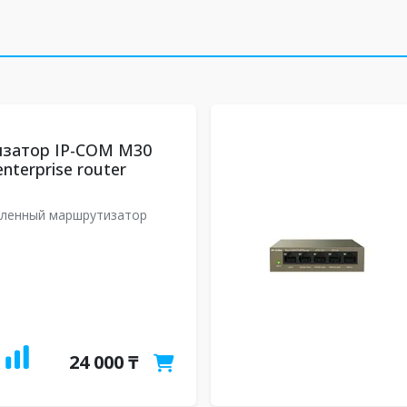
затор IP-COM М30
enterprise router
ленный маршрутизатор
24 000 ₸