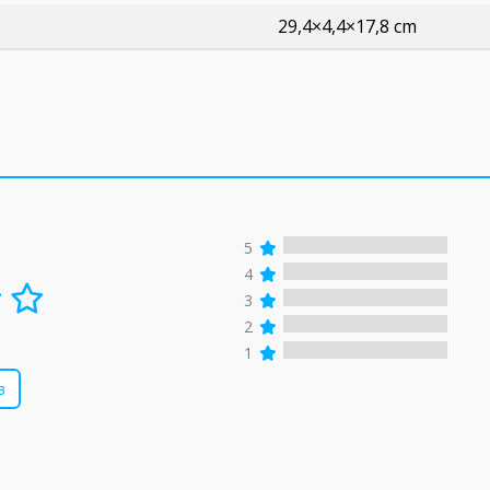
29,4×4,4×17,8 cm
5
4
3
2
1
в