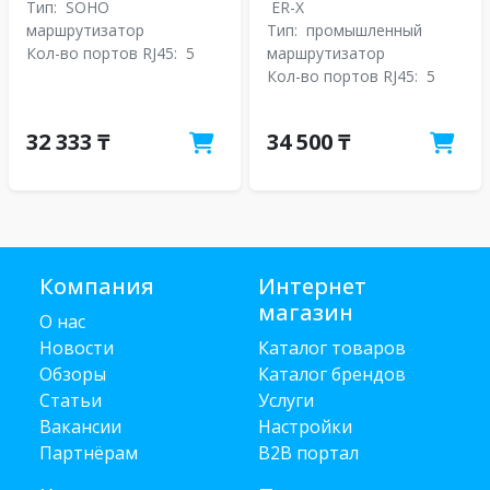
Тип:
SOHO
ER-X
маршрутизатор
Тип:
промышленный
Кол-во портов RJ45:
5
маршрутизатор
Кол-во портов RJ45:
5
32 333 ₸
34 500 ₸
Компания
Интернет
магазин
О нас
Новости
Каталог товаров
Обзоры
Каталог брендов
Статьи
Услуги
Вакансии
Настройки
Партнёрам
B2B портал