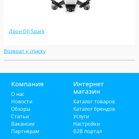
Дрон DJI Spark
Возврат к списку
Компания
Интернет
магазин
О нас
Новости
Каталог товаров
Обзоры
Каталог брендов
Статьи
Услуги
Вакансии
Настройки
Партнёрам
B2B портал