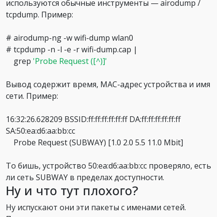
используются обычные инструменты — airodump /
tcpdump. Пример:
# airodump-ng -w wifi-dump wlan0
# tcpdump -n -l -e -r wifi-dump.cap |
grep
'Probe Request ([^)]'
Вывод содержит время, MAC-адрес устройства и имя
сети. Пример:
16:32:26.628209 BSSID:ff:ff:ff:ff:ff:ff DA:ff:ff:ff:ff:ff:ff
SA:50:ea:d6:aa:bb:cc
Probe Request (SUBWAY) [1.0 2.0 5.5 11.0 Mbit]
То бишь, устройство 50:ea:d6:aa:bb:cc проверяло, есть
ли сеть SUBWAY в пределах доступности.
Ну и что тут плохого?
Ну испускают они эти пакеты с именами сетей.