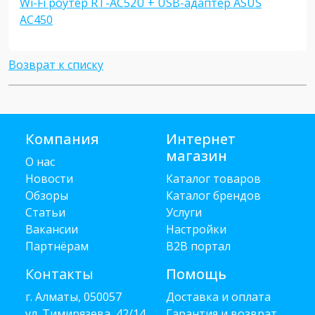
Wi-Fi роутер RT-AC52U + USB-адаптер ASUS
AC450
Возврат к списку
Компания
Интернет
магазин
О нас
Новости
Каталог товаров
Обзоры
Каталог брендов
Статьи
Услуги
Вакансии
Настройки
Партнёрам
B2B портал
Контакты
Помощь
г. Алматы, 050057
Доставка и оплата
ул. Тимирязева, 42/14
Гарантия и возврат