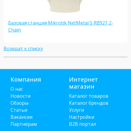
Базовая станция Mikrotik NetMetal 5 RB921 2-
Chain
Возврат к списку
Компания
Интернет
магазин
О нас
Новости
Каталог товаров
Обзоры
Каталог брендов
Статьи
Услуги
Вакансии
Настройки
Партнёрам
B2B портал