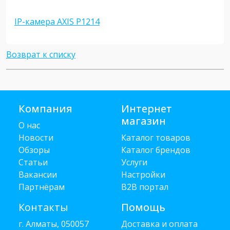
IP-камера AXIS P1214
Возврат к списку
Компания
Интернет
магазин
О нас
Новости
Каталог товаров
Обзоры
Каталог брендов
Статьи
Услуги
Вакансии
Настройки
Партнёрам
B2B портал
Контакты
Помощь
г. Алматы, 050057
Доставка и оплата