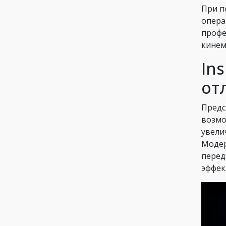
При п
опера
профе
кинем
In
от
Предс
возмо
увели
Модер
перед
эффек