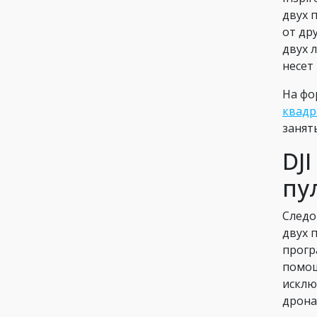
двух 
от др
двух 
несет
На фо
квадр
занят
DJ
пу
Следо
двух 
прогр
помощ
исклю
дрона