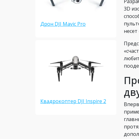
Разра
3D из
спосо
пульт
Дрон DJI Mavic Pro
несет
Предс
«счас
любит
пооде
Пр
дв
Квадрокоптер DJI Inspire 2
Вперв
прим
главн
протя
допол