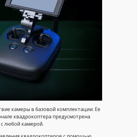
вие камеры в базовой комплектации. Ее
ионале квадрокоптера предусмотрена
с любой камерой.
равления квадрокоптеров с помощью