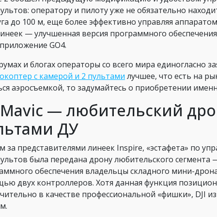
пультов: оператору и пилоту уже не обязательно находи
уга до 100 м, еще более эффективно управляя аппарато
линеек — улучшенная версия программного обеспечения
 приложение GO4.
румах и блогах операторы со всего мира единогласно 
окоптер с камерой и 2 пультами
лучшее, что есть на ры
ься аэросъемкой, то задумайтесь о приобретении именно
I Mavic — любительский дро
льтами ДУ
м за представителями линеек Inspire, «эстафета» по 
пультов была передана дрону любительского сегмента
аммного обеспечения владельцы складного мини-дрона 
ью двух контроллеров. Хотя данная функция позицио
чительно в качестве профессиональной «фишки», DJI и
м.