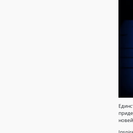
Единс
приде
новей
Inspi