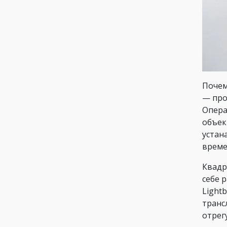
Почем
— про
Опера
объек
устан
време
Квадр
себе 
Light
транс
отрег