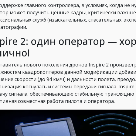
оддержке главного контроллера, в условиях, когда не 
тор может получить ценные кадры, критически важные
ссиональных служб (изыскательных, спасательных, экспе
атографии.
spire 2: один оператор — хо
лично!
тавитель нового поколения дронов Inspire 2 произвел
жностям квадрокоптеров данной модификации добавили
чение скорости (до 94 км/ч) и дальности полета, преодо
низация коснулась и системы передачи сигнала. Inspir
ачу сигнала, обеспечивающею стабильную трансляцию 
тивная совместная работа пилота и оператора.