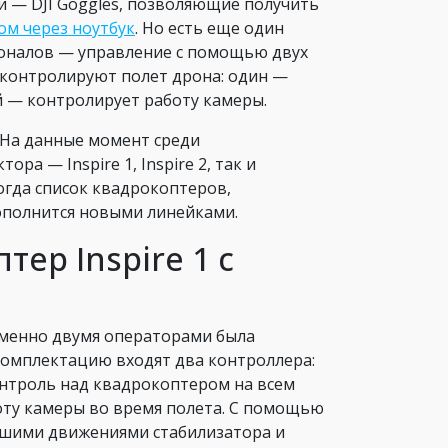
 — DJI Goggles, позволяющие получить
ом через ноутбук
. Но есть еще один
ионалов — управление с помощью двух
 контролируют полет дрона: один —
й — контролирует работу камеры.
 На данные момент среди
а — Inspire 1, Inspire 2, так и
когда список квадрокоптеров,
ополнится новыми линейками.
ер Inspire 1 с
менно двумя операторами была
комплектацию входят два контроллера:
нтроль над квадрокоптером на всем
боту камеры во время полета. С помощью
йшими движениями стабилизатора и