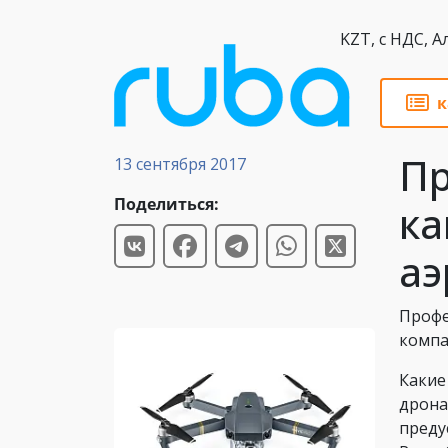
KZT,
к
Статьи
Пр
13 сентября 2017
Поделиться:
ка
аэ
Профе
компа
Какие
дрона
преду