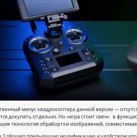
твенный минус квадрокоптера данной версии — отсутст
тся докупать отдельно. Но «игра стоит свеч»: в функц
шия технология обрабортки изображений, совместимая 
re 2 обошел предыдущую модификацию и удобством уп