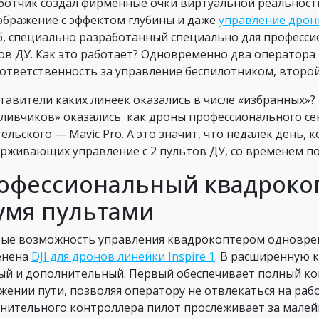
ботчик создал фирменные очки виртуальной реальности
ображение с эффектом глубины и даже
управление дрон
б, специально разработанный специально для професс
ов ДУ. Как это работает? Одновременно два оператора
 ответственность за управление беспилотником, второ
тавители каких линеек оказались в числе «избранных»?
тливчиков» оказались как дроны профессионального сектор
ельского — Mavic Pro. А это значит, что недалек день, 
рживающих управление с 2 пультов ДУ, со временем п
офессиональный квадрокопт
умя пультами
ые возможность управления квадрокоптером одновре
енена
DJI для дронов линейки Inspire 1
. В расширенную 
ый и дополнительный. Первый обеспечивает полный ко
жении пути, позволяя оператору не отвлекаться на ра
нительного контроллера пилот прослеживает за мале