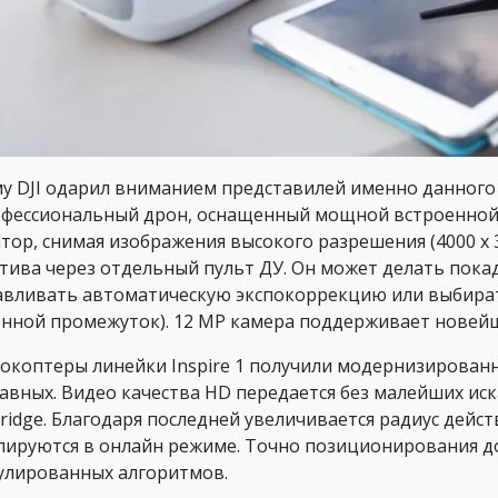
у DJI одарил вниманием представилей именно данного се
фессиональный дрон, оснащенный мощной встроенной к
тор, снимая изображения высокого разрешения (4000 х 
тива через отдельный пульт ДУ. Он может делать пока
авливать автоматическую экспокоррекцию или выбират
нной промежуток). 12 MP камера поддерживает новейши
окоптеры линейки Inspire 1 получили модернизирован
равных. Видео качества HD передается без малейших и
bridge. Благодаря последней увеличивается радиус дейст
лируются в онлайн режиме. Точно позиционирования до
улированных алгоритмов.