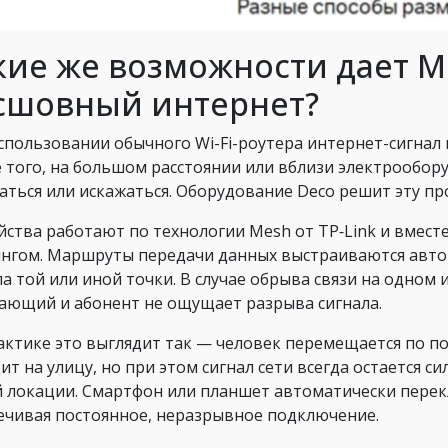
кие же возможности дает M
сшовный интернет?
спользовании обычного Wi-Fi-роутера интернет-сигнал 
 того, на большом расстоянии или вблизи электрообор
аться или искажаться. Оборудование Deco решит эту пр
йства работают по технологии Mesh от TP‑Link и вмест
нгом. Маршруты передачи данных выстраиваются автом
ла той или иной точки. В случае обрыва связи на одном 
ающий и абонент не ощущает разрыва сигнала.
актике это выглядит так — человек перемещается по 
ит на улицу, но при этом сигнал сети всегда остается с
 локации. Смартфон или планшет автоматически перек
ечивая постоянное, неразрывное подключение.