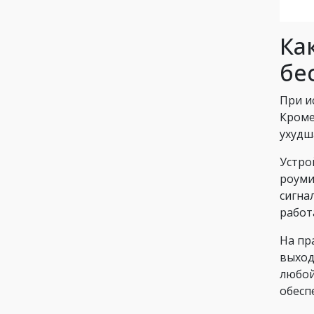
Ка
бе
При и
Кроме
ухудш
Устро
роуми
сигна
работ
На пр
выход
любой
обесп