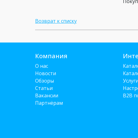
Покуп
Возврат к списку
Компания
Инте
О нас
Катал
Новости
Катал
Обзоры
Услуг
Статьи
Настр
Вакансии
B2B п
Партнёрам