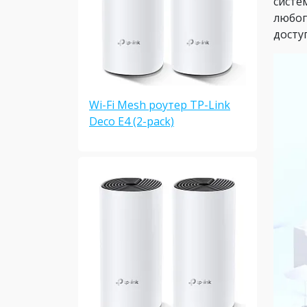
систе
любог
досту
Wi-Fi Mesh роутер TP-Link
Deco E4 (2-pack)