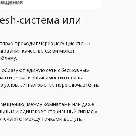
esh-система или
плохо проходит через несущие стены.
удования качество связи может
облему.
е образуют единую сеть с бесшовным
атически, в зависимости от силы
из узлов, сигнал быстро переключается на
помещению, между комнатами или даже
ильным и одинаково стабильный сигнал у
лючаются между точками доступа,