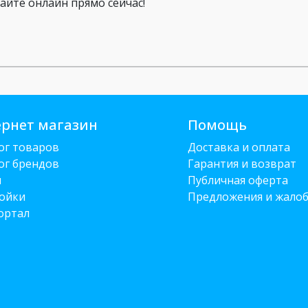
айте онлайн прямо сейчас!
рнет магазин
Помощь
ог товаров
Доставка и оплата
ог брендов
Гарантия и возврат
и
Публичная оферта
ойки
Предложения и жало
ортал