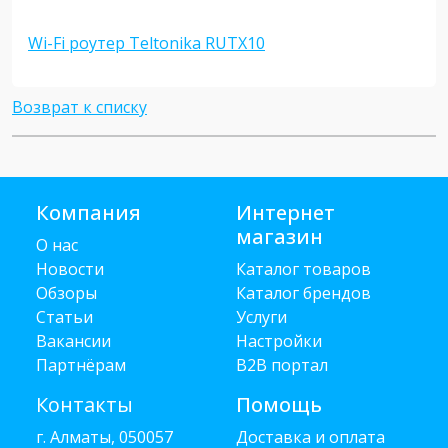
Wi-Fi роутер Teltonika RUTX10
Возврат к списку
Компания
Интернет
магазин
О нас
Новости
Каталог товаров
Обзоры
Каталог брендов
Статьи
Услуги
Вакансии
Настройки
Партнёрам
B2B портал
Контакты
Помощь
г. Алматы, 050057
Доставка и оплата