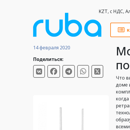
KZT,
к
Статьи
Мо
14 февраля 2020
Поделиться:
п
Что в
доме 
компл
когда
ретра
техно
образ
всеми