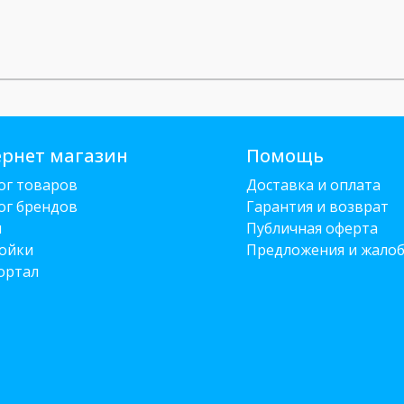
рнет магазин
Помощь
ог товаров
Доставка и оплата
ог брендов
Гарантия и возврат
и
Публичная оферта
ойки
Предложения и жало
ортал