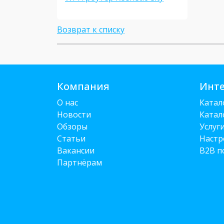
Возврат к списку
Компания
Инте
О нас
Катал
Новости
Катал
Обзоры
Услуг
Статьи
Настр
Вакансии
B2B п
Партнёрам