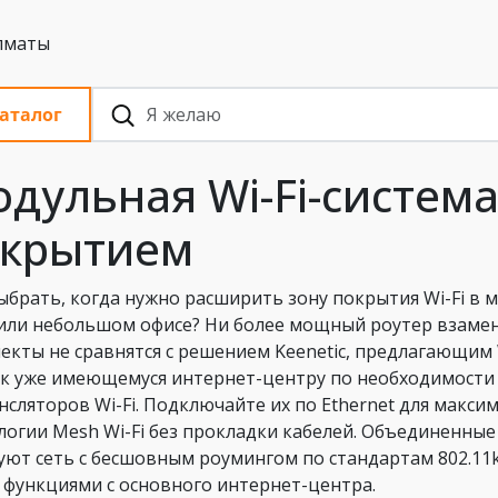
 с НДС, Алматы
аталог
дульная Wi-Fi-систем
окрытием
ыбрать, когда нужно расширить зону покрытия Wi-Fi в
или небольшом офисе? Ни более мощный роутер взамен
екты не сравнятся с решением Keenetic, предлагающим 
 к уже имеющемуся интернет-центру по необходимости
нсляторов Wi-Fi. Подключайте их по Ethernet для макс
логии Mesh Wi-Fi без прокладки кабелей. Объединенные 
уют сеть с бесшовным роумингом по стандартам 802.11
 функциями с основного интернет-центра.