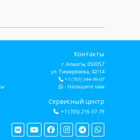
Контакты
г. Алматы, 050057
ул. Тимирязева, 42/14
+7 (707) 344-99-07
бы
- Напишите нам
Сервисный центр
+7 (705) 216-37-79