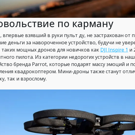
овольствие по карману
, впервые взявший в руки пульт ду, не застрахован от 
ие деньги за навороченное устройство, будучи не увер
 таких мощных дронов для новичков как
DJI Inspire 1
и 
тного пилота. Из категории недорогих устройств в на
йство бренда Parrot, которые подарят массу эмоций и 
ления квадрокоптером. Мини-дроны также станут отли
у, так и взрослому.