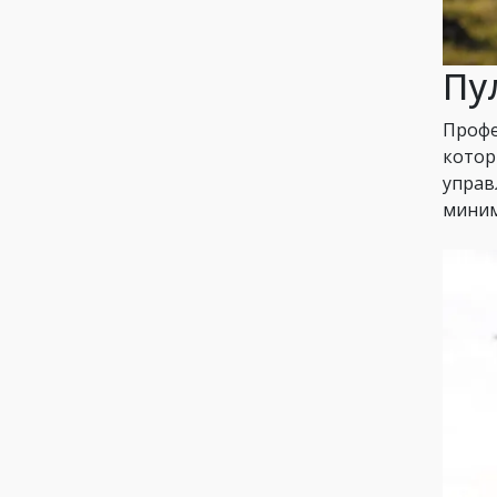
Пу
Профе
котор
управ
миним