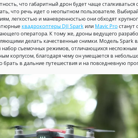
тность, что габаритный дрон будет чаще сталкиваться с
ать, что речь идет о неопытном пользователе. Выбира
иям, легкостью и маневренностью они обходят крупног
атюрные
квадрокоптеры DJI Spark
или
Mavic Pro
станут 
ающего оператора. К тому же, дроны ведущего разра
ляющими делать качественные снимки. Модель Spark в
 набор съемочных режимов, отличающихся несложным у
ным корпусом, благодаря чему он умещается в небольшо
о брать в дальние путешествия и на повседневную прог