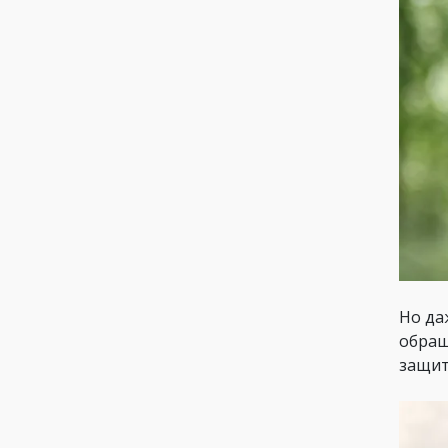
Но да
обращ
защит