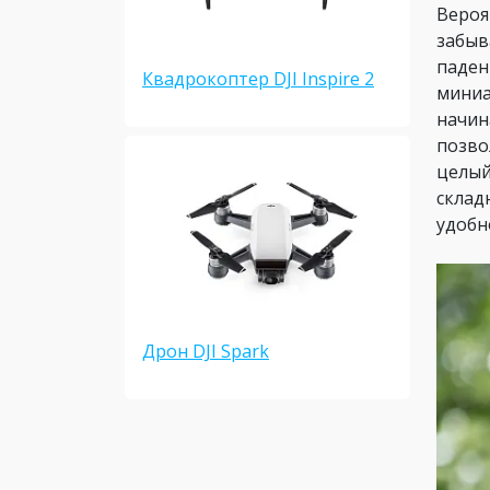
Вероя
забыв
паден
Квадрокоптер DJI Inspire 2
мини
начин
позво
целый
склад
удобн
Дрон DJI Spark