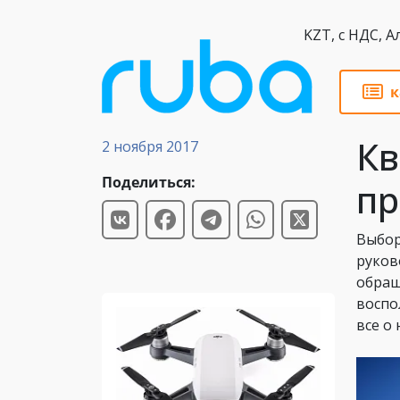
KZT,
к
Статьи
Кв
2 ноября 2017
Поделиться:
пр
Выбор
руков
обращ
воспо
все о