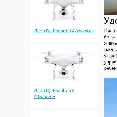
Уд
Пилот
Дрон DJI Phantom 4 Advanced
больш
жизнь
неопы
устро
управ
ребенк
Дрон DJI Phantom 4
Advanced+