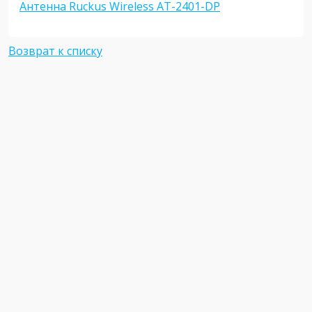
Антенна Ruckus Wireless AT-2401-DP
Возврат к списку
Компания
Интернет
магазин
О нас
Новости
Каталог товаров
Обзоры
Каталог брендов
Статьи
Услуги
Вакансии
Настройки
Партнёрам
B2B портал
Контакты
Помощь
г. Алматы, 050057
Доставка и оплата
ул. Тимирязева, 42/14
Гарантия и возврат