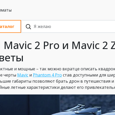
 с НДС, Алматы
аталог
I Mavic 2 Pro и Mavic 2
веты
ктные и мощные – так можно вкратце описать квадроко
е черты
Mavic
и
Phantom 4 Pro
став доступными для шир
ьшие габариты позволяют брать дрон в путешествия и 
йные летные характеристики делают его привлекатель