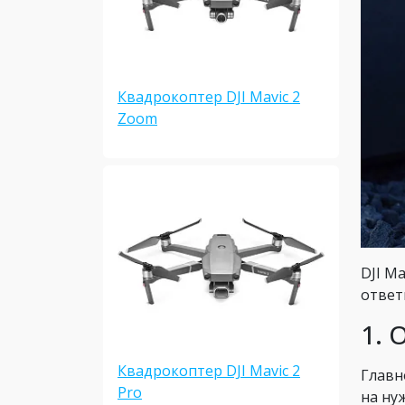
Квадрокоптер DJI Mavic 2
Zoom
DJI M
ответ
1. 
Квадрокоптер DJI Mavic 2
Главн
Pro
на ну