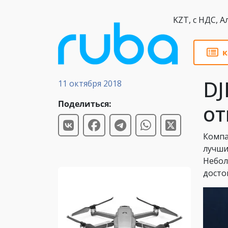
KZT,
к
Статьи
DJ
11 октября 2018
Поделиться:
от
Компа
лучши
Небол
досто