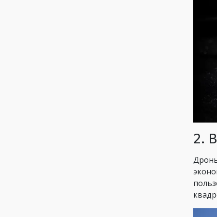
2. 
Дроны
эконо
польз
квадр