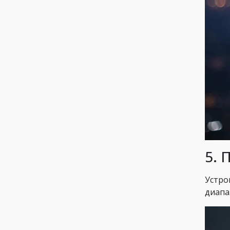
5. 
Устро
диапа