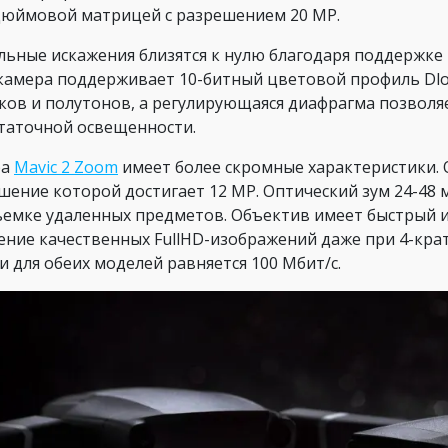
юймовой матрицей с разрешением 20 MP.
льные искажения близятся к нулю благодаря поддержке т
 камера поддерживает 10-битный цветовой профиль Dl
ков и полутонов, а регулирующаяся диафрагма позволя
таточной освещенности.
ра
Mavic 2 Zoom
имеет более скромные характеристики. О
шение которой достигает 12 MP. Оптический зум 24-48
ъемке удаленных предметов. Объектив имеет быстрый и
ение качественных FullHD-изображений даже при 4-кр
и для обеих моделей равняется 100 Мбит/с.