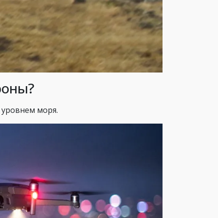
роны?
д уровнем моря.