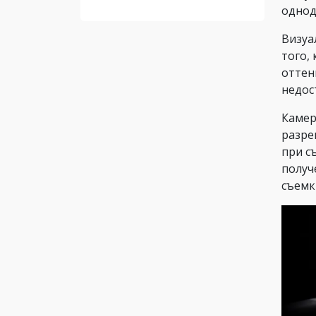
однод
Визуа
того,
оттен
недос
Каме
разре
при с
получ
съемк