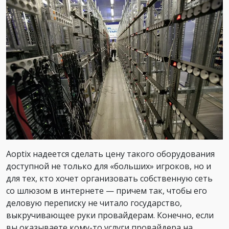
Aoptix надеется сделать цену такого оборудования
доступной не только для «больших» игроков, но и
для тех, кто хочет организовать собственную сеть
со шлюзом в интернете — причем так, чтобы его
деловую переписку не читало государство,
выкручивающее руки провайдерам. Конечно, если
вы оказываете кому-то услуги провайдера на