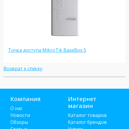
Точка доступа MikroTik BaseBox 5
Возврат к списку
Компания
Интернет
магазин
О нас
Новости
Каталог товаров
Обзоры
Каталог брендов