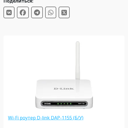
Поделиться:
Wi-Fi роутер D-link DAP-1155 (Б/У)