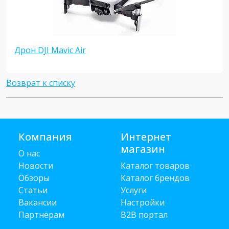
Дрон DJI Mavic Air
Возврат к списку
Компания
Интернет
магазин
О нас
Новости
Каталог товаров
Обзоры
Каталог брендов
Статьи
Услуги
Вакансии
Настройки
Партнёрам
B2B портал