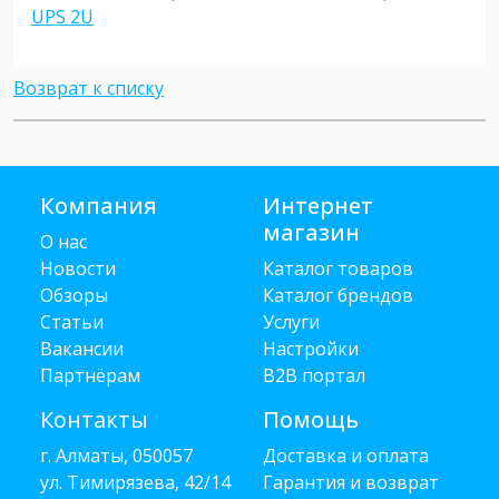
UPS 2U
Возврат к списку
Компания
Интернет
магазин
О нас
Новости
Каталог товаров
Обзоры
Каталог брендов
Статьи
Услуги
Вакансии
Настройки
Партнёрам
B2B портал
Контакты
Помощь
г. Алматы, 050057
Доставка и оплата
ул. Тимирязева, 42/14
Гарантия и возврат