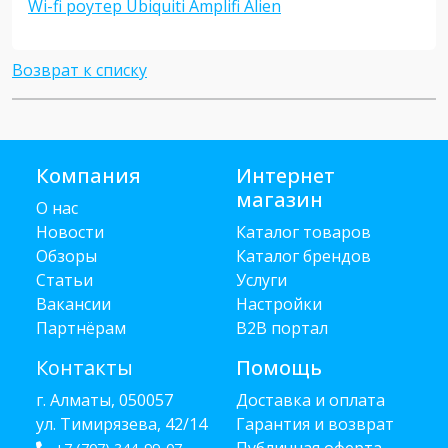
Wi-fi роутер Ubiquiti Amplifi Alien
Возврат к списку
Компания
Интернет
магазин
О нас
Новости
Каталог товаров
Обзоры
Каталог брендов
Статьи
Услуги
Вакансии
Настройки
Партнёрам
B2B портал
Контакты
Помощь
г. Алматы, 050057
Доставка и оплата
ул. Тимирязева, 42/14
Гарантия и возврат
Публичная оферта