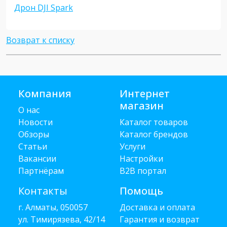
Дрон DJI Spark
Возврат к списку
Компания
Интернет
магазин
О нас
Новости
Каталог товаров
Обзоры
Каталог брендов
Статьи
Услуги
Вакансии
Настройки
Партнёрам
B2B портал
Контакты
Помощь
г. Алматы, 050057
Доставка и оплата
ул. Тимирязева, 42/14
Гарантия и возврат