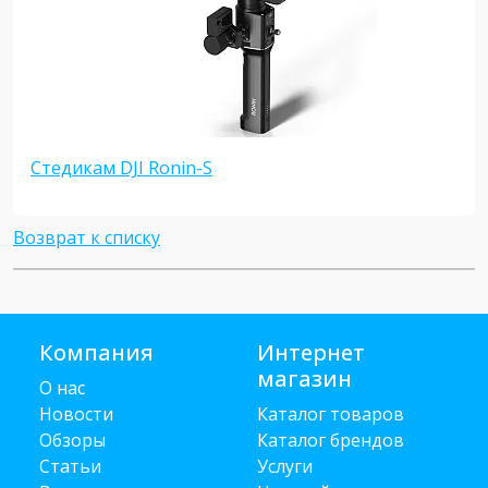
Стедикам DJI Ronin-S
Возврат к списку
Компания
Интернет
магазин
О нас
Новости
Каталог товаров
Обзоры
Каталог брендов
Статьи
Услуги