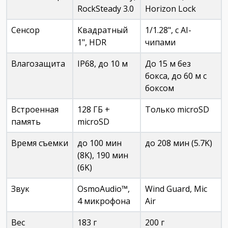
RockSteady 3.0
Horizon Lock
Сенсор
Квадратный
1/1.28", с AI-
1", HDR
чипами
Влагозащита
IP68, до 10 м
До 15 м без
бокса, до 60 м с
боксом
Встроенная
128 ГБ +
Только microSD
память
microSD
Время съемки
до 100 мин
до 208 мин (5.7K)
(8K), 190 мин
(6K)
Звук
OsmoAudio™,
Wind Guard, Mic
4 микрофона
Air
Вес
183 г
200 г