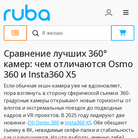
Обзоры
Сравнение лучших 360°
камер: чем отличаются Osmo
360 и Insta360 X5
Если обычная экшн-камера уже не вдохновляет,
пора взглянуть в сторону сферической съемки. 360-
градусные камеры открывают новые горизонты: от
влогов и экстремальных поездок до подводных
кадров и VR-проектов. В 2025 году лидируют две
новинки -
DJI Osmo 360
и
Insta360 X5
. Обе обещают
съемку в 8K, невидимые селфи-палки и стабильность
как у киношников. Но что выбрать именно тебе?