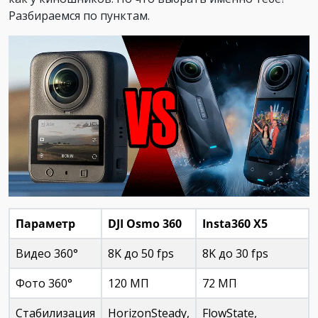
Разбираемся по пунктам.
Параметр
DJI Osmo 360
Insta360 X5
Видео 360°
8K до 50 fps
8K до 30 fps
Фото 360°
120 МП
72 МП
Стабилизация
HorizonSteady,
FlowState,