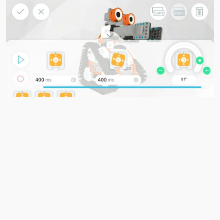
Трансформером можно управлять, не вникая в
детали робототехники: просто выбирать команды
через приложения и развлекаться, отслеживая за их
выполнением.
Программирование в приложении напоминает
постройку сооружения из разноцветных кубиков.
Одновременно с ростом профессионализма
увеличивается количество небольших деталей,