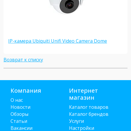
IP-камера Ubiquiti Unifi Video Camera Dome
Возврат к списку
Компания
Интернет
магазин
О нас
Новости
Каталог товаров
Обзоры
Каталог брендов
Статьи
Услуги
Вакансии
Настройки