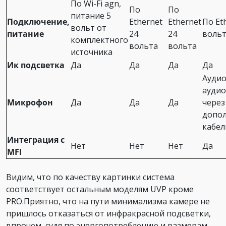
По Wi-Fi agn,
По
По
питание 5
Подключение,
Ethernet
Ethernet
По Et
вольт от
питание
24
24
воль
комплектного
вольта
вольта
источника
Ик подсветка
Да
Да
Да
Да
Аудио
ауди
Микрофон
Да
Да
Да
через
допо
кабел
Интеграция с
Нет
Нет
Нет
Да
MFI
Видим, что по качеству картинки система
соответствует остальным моделям UVP кроме
PRO.Приятно, что на пути минимализма камере не
пришлось отказаться от инфракрасной подсветки,
впрочем, судя по энергопотреблению и размерам,