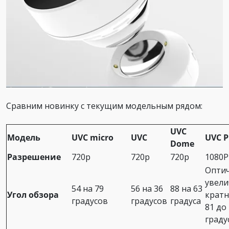
Сравним новинку с текущим модельным рядом:
UVC
Модель
UVC micro
UVC
UVC 
Dome
Разрешение
720p
720p
720p
1080P
Оптич
увели
54 на 79
56 на 36
88 на 63
Угол обзора
кратн
градусов
градусов
градуса
81 до 
граду