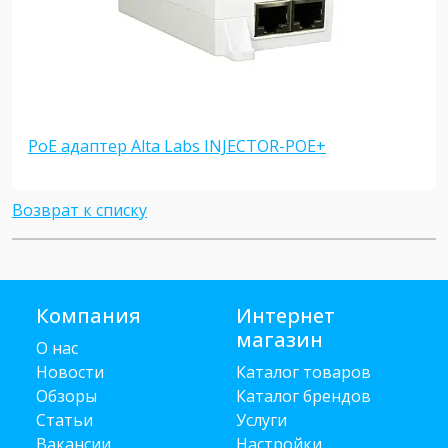
PoE адаптер Alta Labs INJECTOR-POE+
Возврат к списку
Компания
Интернет
магазин
О нас
Новости
Каталог товаров
Обзоры
Каталог брендов
Статьи
Услуги
Вакансии
Настройки