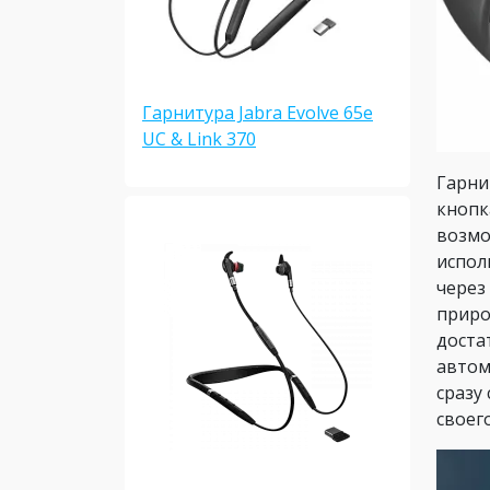
Гарнитура Jabra Evolve 65e
UC & Link 370
Гарни
кнопк
возмо
испол
через
приро
доста
автом
сразу
своег