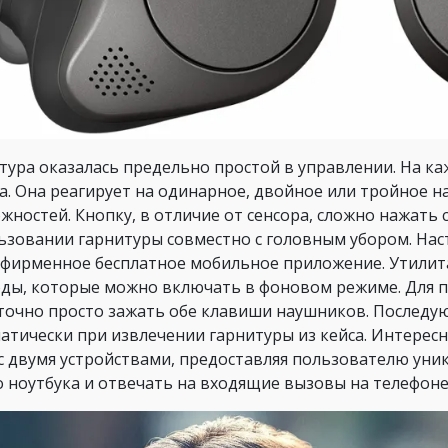
тура оказалась предельно простой в управлении. На к
а. Она реагирует на одинарное, двойное или тройное н
жностей. Кнопку, в отличие от сенсора, сложно нажать 
ьзовании гарнитуры совместно с головным убором. На
 фирменное бесплатное мобильное приложение. Утилит
ды, которые можно включать в фоновом режиме. Для п
точно просто зажать обе клавиши наушников. Послед
атически при извлечении гарнитуры из кейса. Интерес
 с двумя устройствами, предоставляя пользователю ун
о ноутбука и отвечать на входящие вызовы на телефоне