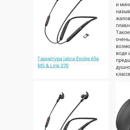
и мин
назыв
жалов
плавн
Такое
очень
возмо
воде 
Гарнитура Jabra Evolve 65e
предш
MS & Link 370
душно
классе