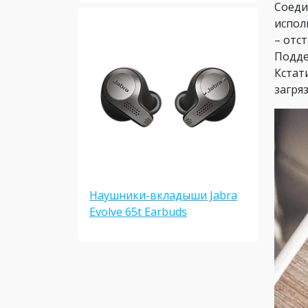
Соеди
испол
– отс
Подде
Кстат
загря
Наушники-вкладыши Jabra
Evolve 65t Earbuds