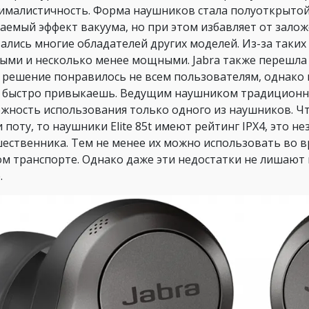
ималистичность. Форма наушников стала полуоткрытой,
аемый эффект вакуума, но при этом избавляет от залож
ались многие обладателей других моделей. Из-за таких
ыми и несколько менее мощными. Jabra также перешл
 решение понравилось не всем пользователям, однако
 быстро привыкаешь. Ведущим наушником традиционно 
жность использования только одного из наушников. Что
и поту, то наушники Elite 85t имеют рейтинг IPX4, это н
ественника. Тем не менее их можно использовать во в
м транспорте. Однако даже эти недостатки не лишают 
.