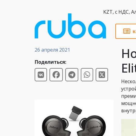
KZT,
к
Обзоры
Но
26 апреля 2021
Поделиться:
El
Неско
устро
преми
мощно
внутр