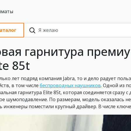
 с НДС, Алматы
аталог
вая гарнитура премиум
ite 85t
лько лет подряд компания Jabra, то и дело радует по
йств, в том числе
беспроводных наушников
. Одной из п
альная гарнитура Elite 85t, которая соединяется сразу 
е шумоподавление. По размерам, модель оказалась не
ь инженеры поместили крупный драйвер. В числе ключе