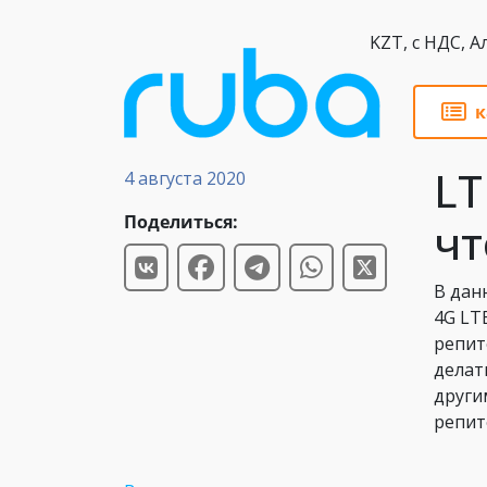
KZT,
к
Обзоры
LT
4 августа 2020
Поделиться:
чт
В дан
4G LT
репит
делат
други
репит