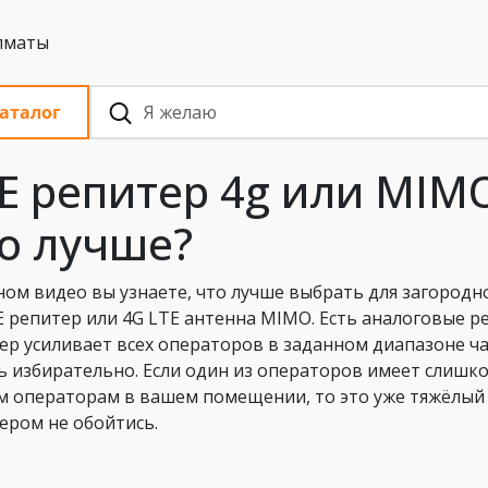
 с НДС, Алматы
аталог
E репитер 4g или MIMO
о лучше?
ном видео вы узнаете, что лучше выбрать для загородн
E репитер или 4G LTE антенна MIMO. Есть аналоговые 
ер усиливает всех операторов в заданном диапазоне ч
ь избирательно. Если один из операторов имеет слишк
м операторам в вашем помещении, то это уже тяжёлый 
ером не обойтись.