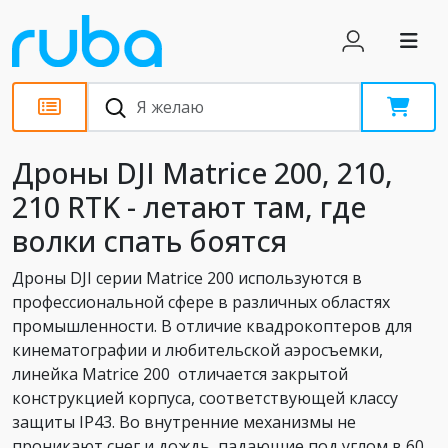
Обзоры
Дроны DJI Matrice 200, 210,
210 RTK - летают там, где
волки спать боятся
Дроны DJI серии Matrice 200 используются в
профессиональной сфере в различных областях
промышленности. В отличие квадрокоптеров для
кинематографии и любительской аэросъемки,
линейка Matrice 200 отличается закрытой
конструкцией корпуса, соответствующей классу
защиты IP43. Во внутренние механизмы не
проникают снег и дождь, падающие под углом в 60