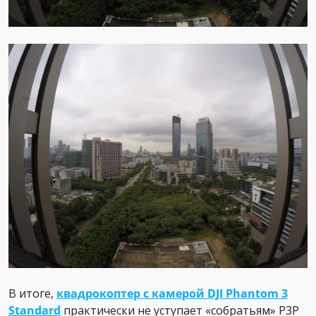
В итоге,
квадрокоптер с камерой
DJI Phantom 3
Standard
практически не уступает «собратьям» P3P