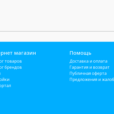
рнет магазин
Помощь
ог товаров
Доставка и оплата
ог брендов
Гарантия и возврат
и
Публичная оферта
ойки
Предложения и жало
ортал