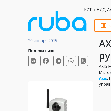
KZT,
к
Обзоры
AX
20 января 2015
Поделиться:
ру
AXIS 
Micro
Axis
.
управ