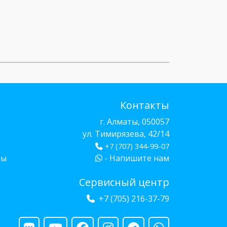
Контакты
г. Алматы, 050057
ул. Тимирязева, 42/14
+7 (707) 344-99-07
бы
- Напишите нам
Сервисный центр
+7 (705) 216-37-79