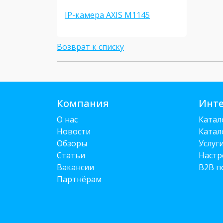
IP-камера AXIS M1145
Возврат к списку
Компания
Инте
О нас
Катал
Новости
Катал
Обзоры
Услуг
Статьи
Настр
Вакансии
B2B п
Партнёрам