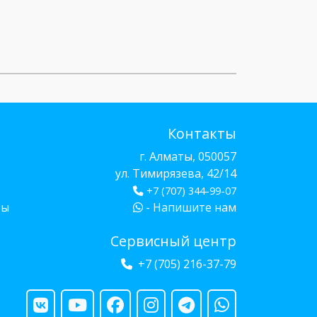
Контакты
г. Алматы, 050057
ул. Тимирязева, 42/14
+7 (707) 344-99-07
бы
- Напишите нам
Сервисный центр
+7 (705) 216-37-79