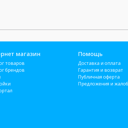
рнет магазин
Помощь
ог товаров
Доставка и оплата
ог брендов
Гарантия и возврат
и
Публичная оферта
ойки
Предложения и жало
ортал