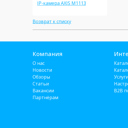
IP-камера AXIS M1113
Возврат к списку
Компания
Инте
О нас
Катал
Новости
Катал
Обзоры
Услуг
Статьи
Настр
Вакансии
B2B п
Партнёрам