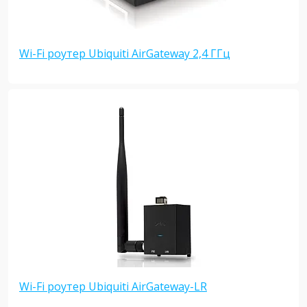
Wi-Fi роутер Ubiquiti AirGateway 2,4 ГГц
Wi-Fi роутер Ubiquiti AirGateway-LR