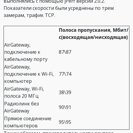
выполнялись с помощью jPerf версии 2.0.2.
Показатели скорости были усреднены по трем
замерам, трафик TCP.
Полоса пропускания, Мбит/
с(восходящая/нисходящая)
AirGateway,
подключение к
87\87
кабельному порту
AirGateway,
подключение к Wi-Fi,
77\74
компьютер
AirGateway, Wi-Fi,
38\39
полоса 20 МГц
Радиолинк без
90\91
AirGateway
Прямое соединение
95\95
компьютеров