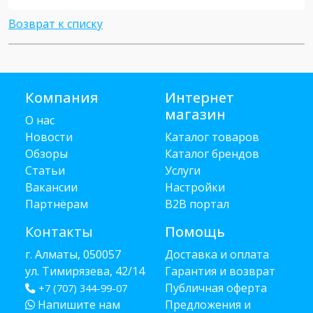
Возврат к списку
Компания
Интернет
магазин
О нас
Новости
Каталог товаров
Обзоры
Каталог брендов
Статьи
Услуги
Вакансии
Настройки
Партнёрам
B2B портал
Контакты
Помощь
г. Алматы, 050057
Доставка и оплата
ул. Тимирязева, 42/14
Гарантия и возврат
Публичная оферта
+7 (707) 344-99-07
Напишите нам
Предложения и